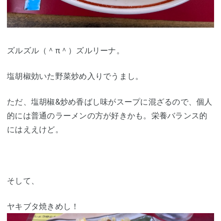
ズルズル（＾π＾）ズルリーナ。
塩胡椒効いた野菜炒め入りでうまし。
ただ、塩胡椒&炒め香ばし味がスープに混ざるので、個人
的には普通のラーメンの方が好きかも。栄養バランス的
にはええけど。
そして、
ヤキブタ焼きめし！