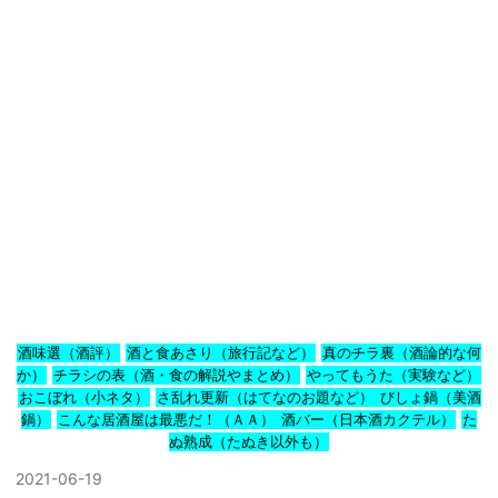
酒味選（酒評）
酒と食あさり（旅行記など）
真のチラ裏（酒論的な何
か）
チラシの表（酒・食の解説やまとめ）
やってもうた（実験など）
おこぼれ（小ネタ）
さ乱れ更新（はてなのお題など）
びしょ鍋（美酒
鍋）
こんな居酒屋は最悪だ！（ＡＡ）
酒バー（日本酒カクテル）
た
ぬ熟成（たぬき以外も）
2021
-
06
-
19